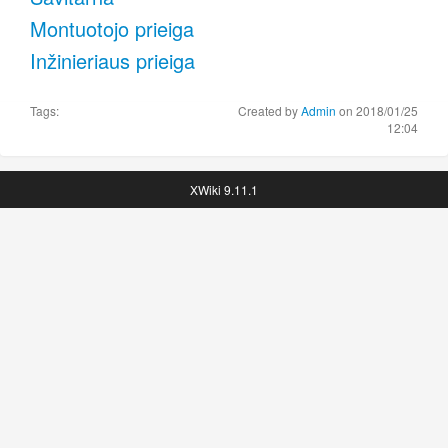
Montuotojo prieiga
Inžinieriaus prieiga
Tags:
Created by
Admin
on 2018/01/25
12:04
XWiki 9.11.1