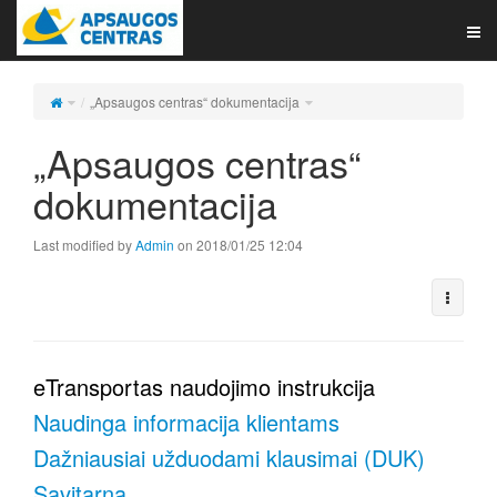
Tog
navi
„Apsaugos centras“ dokumentacija
„Apsaugos centras“
dokumentacija
Last modified by
Admin
on 2018/01/25 12:04
eTransportas naudojimo
instrukcija
Naudinga informacija klientams
Dažniausiai užduodami klausimai (DUK)
Savitarna